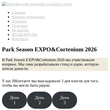
Пропустить
Пропустить
навигацию
контент
Главная
Каталог продукции
Проекты
Полезное
Не кортен
ВАЗЫ-ФРАЗЫ
Контакты
Park Season EXPO&Cortenium 2026
В Park Season EXPO&Cortenium 2026 мы учавствовали
впервые. Мы сами разрабатывали стенд и идею, которую
хотели донести.
У нас ВКонтакте мы выкладывали 3 дня влогов для того,
чтобы вы могли быть рядом:
День
День
День
1
2
3