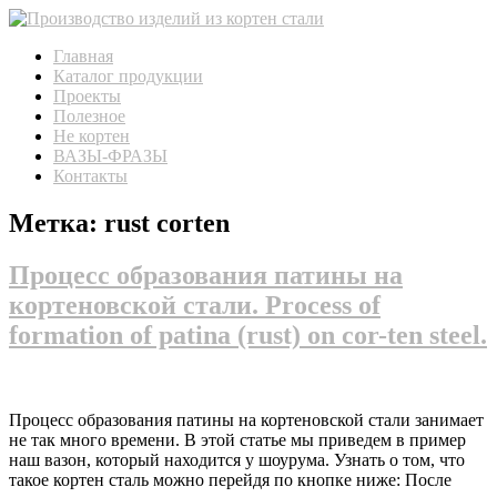
Пропустить
Пропустить
навигацию
контент
Главная
Каталог продукции
Проекты
Полезное
Не кортен
ВАЗЫ-ФРАЗЫ
Контакты
Метка:
rust corten
Процесс образования патины на
кортеновской стали. Process of
formation of patina (rust) on cor-ten steel.
Процесс образования патины на кортеновской стали занимает
не так много времени. В этой статье мы приведем в пример
наш вазон, который находится у шоурума. Узнать о том, что
такое кортен сталь можно перейдя по кнопке ниже: После